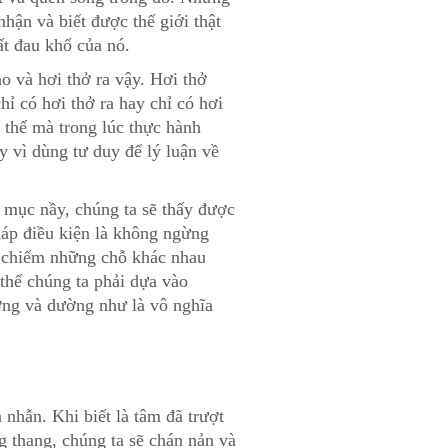
nhận và biết được thế giới thật
ất đau khổ của nó.
ào và hơi thở ra vậy. Hơi thở
hỉ có hơi thở ra hay chỉ có hơi
ì thế mà trong lúc thực hành
y vì dùng tư duy để lý luận về
ề mục nầy, chúng ta sẽ thấy được
háp điều kiện là không ngừng
à chiếm những chỗ khác nhau
 thế chúng ta phải dựa vào
ường và dường như là vô nghĩa
 nhẫn. Khi biết là tâm đã trượt
g thang, chúng ta sẽ chán nản và