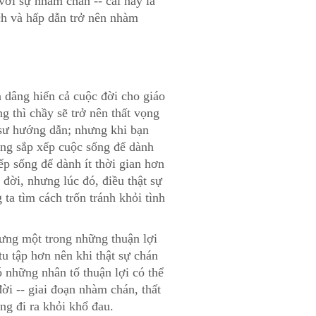
với sự nhàm chán -- cái nầy là
ích và hấp dẫn trở nên nhàm
n dâng hiến cả cuộc đời cho giáo
 thì chầy sẽ trở nên thất vọng
ị sư hướng dẫn; nhưng khi bạn
gắng sắp xếp cuộc sống để dành
ếp sống để dành ít thời gian hơn
 đời, nhưng lúc đó, điều thật sự
ta tìm cách trốn tránh khỏi tình
hưng một trong những thuận lợi
tu tập hơn nên khi thật sự chán
 những nhân tố thuận lợi có thể
đời -- giai đoạn nhàm chán, thất
ng đi ra khỏi khổ đau.