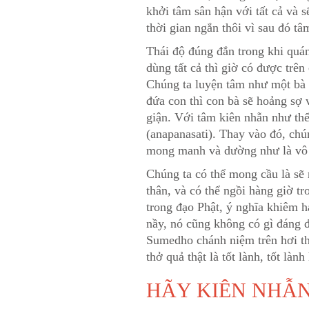
khởi tâm sân hận với tất cả và 
thời gian ngắn thôi vì sau đó tâ
Thái độ đúng đắn trong khi quán
dùng tất cả thì giờ có được trên
Chúng ta luyện tâm như một bà 
đứa con thì con bà sẽ hoảng sợ 
giận. Với tâm kiên nhẫn như thế
(anapanasati). Thay vào đó, chún
mong manh và dường như là vô 
Chúng ta có thể mong cầu là sẽ 
thân, và có thể ngồi hàng giờ tr
trong đạo Phật, ý nghĩa khiêm hạ
nầy, nó cũng không có gì đáng đ
Sumedho chánh niệm trên hơi th
thở quả thật là tốt lành, tốt là
HÃY KIÊN NHẪ