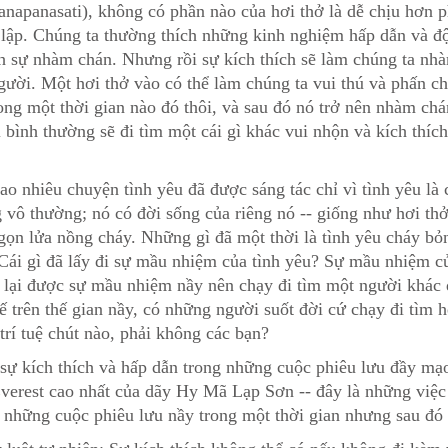
anapanasati), không có phần nào của hơi thở là dễ chịu hơn ph
 lập. Chúng ta thường thích những kinh nghiệm hấp dẫn và độ
nh sự nhàm chán. Nhưng rồi sự kích thích sẽ làm chúng ta nh
gười. Một hơi thở vào có thể làm chúng ta vui thú và phấn c
trong một thời gian nào đó thôi, và sau đó nó trở nên nhàm ch
 bình thường sẽ đi tìm một cái gì khác vui nhộn và kích thíc
bao nhiêu chuyện tình yêu đã được sáng tác chỉ vì tình yêu là 
vô thường; nó có đời sống của riêng nó -- giống như hơi thở
ngọn lửa nồng cháy. Những gì đã một thời là tình yêu cháy bỏ
Cái gì đã lấy đi sự mầu nhiệm của tình yêu? Sự mầu nhiệm củ
m lại được sự mầu nhiệm nầy nên chạy đi tìm một người khác 
ế trên thế gian nầy, có những người suốt đời cứ chạy đi tìm h
trí tuệ chút nào, phải không các bạn?
 sự kích thích và hấp dẫn trong những cuộc phiêu lưu đầy m
 Everest cao nhất của dãy Hy Mã Lạp Sơn -- đây là những vi
 những cuộc phiêu lưu nầy trong một thời gian nhưng sau đó 