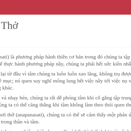
 Thở
ati) là phương pháp hành thiền cơ bản trong đó chúng ta tập
Để thực hành phương pháp nầy, chúng ta phải hết sức kiên nhẫ
 lại từ đầu vì tâm chúng ta luôn luôn xao lãng, không trụ đượ
ề mục; nó quen suy nghĩ mông lung hết việc nầy tới việc nọ 
 khác.
và nhạy bén, chúng ta rất dễ phóng tâm khi cố gắng tập trun
úng ta có thể căng thẳng khi tâm không làm theo thói quen t
 hơi thở (anapanasati), chúng ta có thể sẽ cảm thấy một phản 
trong thân và tâm.