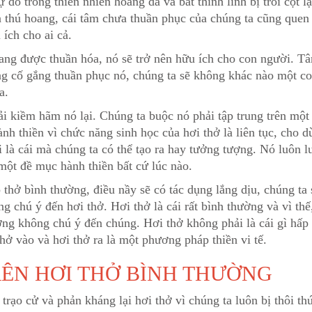
do trong thiên nhiên hoang dã và bất thình lình bị trói cột lạ
 thú hoang, cái tâm chưa thuần phục của chúng ta cũng quen 
ích cho ai cả.
ang được thuần hóa, nó sẽ trở nên hữu ích cho con người. T
ng cố gắng thuần phục nó, chúng ta sẽ không khác nào một co
a.
i kiềm hãm nó lại. Chúng ta buộc nó phải tập trung trên một 
hành thiền vì chức năng sinh học của hơi thở là liên tục, cho 
i là cái mà chúng ta có thể tạo ra hay tưởng tượng. Nó luôn l
một đề mục hành thiền bất cứ lúc nào.
 thở bình thường, điều nầy sẽ có tác dụng lắng dịu, chúng ta 
 chú ý đến hơi thở. Hơi thở là cái rất bình thường và vì th
ng không chú ý đến chúng. Hơi thở không phải là cái gì hấp 
hở vào và hơi thở ra là một phương pháp thiền vi tế.
ÊN HƠI THỞ BÌNH THƯỜNG
 trạo cử và phản kháng lại hơi thở vì chúng ta luôn bị thôi th