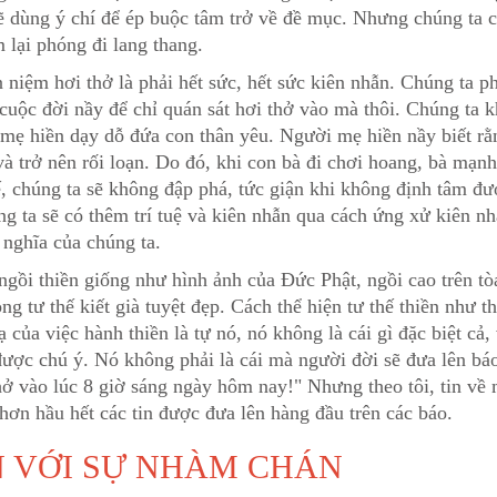
sẽ dùng ý chí để ép buộc tâm trở về đề mục. Nhưng chúng ta c
m lại phóng đi lang thang.
 niệm hơi thở là phải hết sức, hết sức kiên nhẫn. Chúng ta p
 cuộc đời nầy để chỉ quán sát hơi thở vào mà thôi. Chúng ta k
mẹ hiền dạy dỗ đứa con thân yêu. Người mẹ hiền nầy biết rằ
và trở nên rối loạn. Do đó, khi con bà đi chơi hoang, bà mạ
, chúng ta sẽ không đập phá, tức giận khi không định tâm đư
g ta sẽ có thêm trí tuệ và kiên nhẫn qua cách ứng xử kiên nhẫ
nghĩa của chúng ta.
ngồi thiền giống như hình ảnh của Đức Phật, ngồi cao trên tò
ong tư thế kiết già tuyệt đẹp. Cách thể hiện tư thế thiền như 
 của việc hành thiền là tự nó, nó không là cái gì đặc biệt cả,
ược chú ý. Nó không phải là cái mà người đời sẽ đưa lên báo
ở vào lúc 8 giờ sáng ngày hôm nay!" Nhưng theo tôi, tin về 
nh hơn hầu hết các tin được đưa lên hàng đầu trên các báo.
N VỚI SỰ NHÀM CHÁN