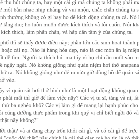
dễ thu hút chúng ta, hay một cái gì mà chúng ta không phải mấ
ư một bản nhạc nhịp nhàng và vui nhộn, chắc chắn chúng ta s
ình thường không có gì hay ho để kích động chúng ta cả. Nó 
 lắng dịu; họ luôn muốn được kích thích và lôi cuốn. Nói kh
 kích thích, làm phấn chấn, và hấp dẫn tâm ý của chúng ta.
phố thì sẽ thấy được điều này; phần lớn các sinh hoạt thành 
 hoặc cái nọ. Nào là hàng hóa đẹp, nào là các món ăn lạ miệng,
t dễ tìm. Người ta thích hút ma túy vì họ chỉ cần nuốt vào m
mê ngây ngất. Nó không giống như quán niệm hơi thở anapanas
 thở ra. Nó không giống như để ra nửa giờ đồng hồ để quán s
hở vào.
ậy vì quán sát hơi thở hình như là một hoạt động không quan 
 phải mất thì giờ để làm việc nầy? Các vị tu sĩ, tăng và ni, l
ới thứ ba nghèo khổ? Các vị làm gì để mang lại hạnh phúc cho 
i cúng dường thực phẩm trong khi quý vị chỉ biết ngồi đó và
 thật nầy không?"
ời thật? và ai đang chạy trốn khỏi cái gì, và có cái gì để trự
à "cuộc đời thật" nầy chính là cái thế gian mà họ tin là có t