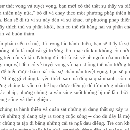
ự thất vọng và tuyệt vọng, bạn mới có thể thật sự thấy và biế
 thiền nầy nữa," bỏ đi và chạy theo một phương pháp thiền h
h. Bạn sẽ đi từ vị sư nầy đến vị sư khác, từ phương pháp thi
ầy thích thú và phấn khởi, bạn có thể rất hăng hái và phấn ch
án và buồn thảm.
phát triển trí tuệ, thì trong lúc hành thiền, bạn sẽ thấy là s
hông phải là một cái gì trường tồn, mặc dù khi không còn hứn
kéo dài vô tận. Nhưng đó chỉ là cái vẻ bề ngoài của nó thôi
g, mọi vật đều có vẻ tuyệt vọng và bạn không thể nào tưởng t
 để hiểu được bản chất của sự chán nản tuyệt vọng, bạn sẽ p
 Những gì chúng ta yêu thích sao mà đi qua quá nhanh, còn 
ưng chúng ta vẫn có thể học được điều gì đó từ những nhận t
các pháp, nhưng chúng ta vẫn sáng suốt không bị mê lầm bởi 
đang sống và thể nghiệm.
 chúng ta hành thiền và quán sát những gì đang thật sự xảy ra
 về những gì đang xảy ra trong cuộc sống -- cho dù đây là mộ
ư chúng ta tập đi bằng những cái té ngã đau điếng. Trẻ con k