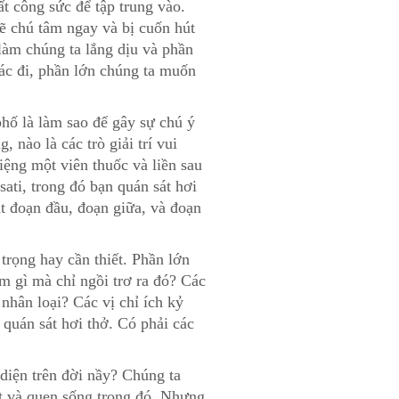
t công sức để tập trung vào.
ẽ chú tâm ngay và bị cuốn hút
làm chúng ta lắng dịu và phần
ác đi, phần lớn chúng ta muốn
phố là làm sao để gây sự chú ý
 nào là các trò giải trí vui
iệng một viên thuốc và liền sau
ati, trong đó bạn quán sát hơi
át đoạn đầu, đoạn giữa, và đoạn
trọng hay cần thiết. Phần lớn
àm gì mà chỉ ngồi trơ ra đó? Các
nhân loại? Các vị chỉ ích kỷ
 quán sát hơi thở. Có phải các
c diện trên đời nầy? Chúng ta
hật và quen sống trong đó. Nhưng