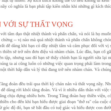
 luật tự nhiên: Sự kích thích không thể có nếu không đi kèm 
u nầy có nghĩa là bạn phải tập kiên nhẫn khi những gì kích th
 VỚI SỰ THẤT VỌNG
 với tâm đạo thật nhiệt thành và phấn chấn, và nói là họ muố
chừng -- vị nào mà quá nhiệt thành và phấn chấn không chóng
 rất dễ dàng khi bạn có đầy nhiệt tâm và cảm phục đối với v
ành thiền sẽ trở nên đơn điệu và nhàm chán. Lúc đầu, bạn cố 
ền tập, nhưng sau đó bạn sẽ thấy chính bạn là người sửa lại n
húng ta ai cũng luôn có những việc quan trọng phải làm trong
 một thời hấp dẫn và lý thú đang trở nên nhàm chán. Và chúng 
Tăng đoàn đều trải qua thời kỳ chán nản và thất vọng nầy. N
 dễ dàng rời khỏi tăng đoàn. Và vì ít nhiều dấn thân với việc 
ăng chịu đựng nhiều hơn. Trong Tăng đoàn hay thiền viện, có
 thiền cho đến khi bạn hiểu được giai đoạn "thở ra" của cuộc 
ừ góc độ đó, bạn sẽ bắt đầu có tuệ giác và hiểu được con đườ