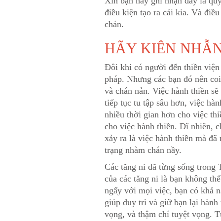
Xin bạn hãy ghi nhận đây là quy
điều kiện tạo ra cái kia. Và điề
chán.
HÃY KIÊN NHẪN
Đôi khi có người đến thiền viện
pháp. Nhưng các bạn đó nên coi 
và chán nản. Việc hành thiền sẽ
tiếp tục tu tập sâu hơn, việc h
nhiều thời gian hơn cho việc thi
cho việc hành thiền. Dĩ nhiên, c
xảy ra là việc hành thiền mà đã
trạng nhàm chán nầy.
Các tăng ni đã từng sống trong 
của các tăng ni là bạn không thể
ngấy với mọi việc, bạn có khả n
giúp duy trì và giữ bạn lại hành
vọng, và thậm chí tuyệt vọng. T