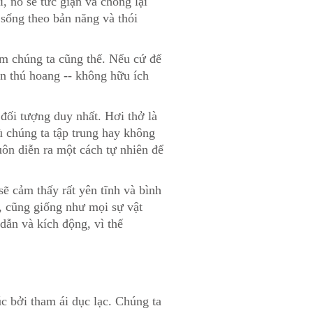
i, nó sẽ tức giận và chống lại
sống theo bản năng và thói
âm chúng ta cũng thế. Nếu cứ để
n thú hoang -- không hữu ích
đối tượng duy nhất. Hơi thở là
dù chúng ta tập trung hay không
uôn diễn ra một cách tự nhiên để
sẽ cảm thấy rất yên tĩnh và bình
ế, cũng giống như mọi sự vật
dẫn và kích động, vì thế
úc bởi tham ái dục lạc. Chúng ta