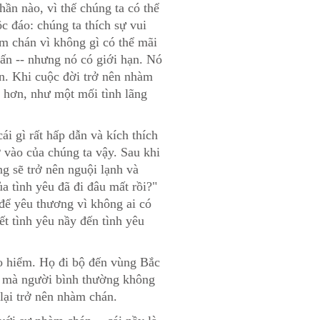
ần nào, vì thế chúng ta có thể
c đáo: chúng ta thích sự vui
àm chán vì không gì có thể mãi
hấn -- nhưng nó có giới hạn. Nó
án. Khi cuộc đời trở nên nhàm
h hơn, như một mối tình lãng
cái gì rất hấp dẫn và kích thích
 vào của chúng ta vậy. Sau khi
ng sẽ trở nên nguội lạnh và
a tình yêu đã đi đâu mất rồi?"
để yêu thương vì không ai có
ết tình yêu nầy đến tình yêu
ạo hiểm. Họ đi bộ đến vùng Bắc
ệc mà người bình thường không
lại trở nên nhàm chán.