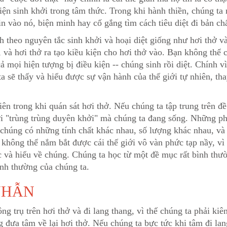
kiện sinh khởi trong tâm thức. Trong khi hành thiền, chúng ta 
in vào nó, biện minh hay cố gắng tìm cách tiêu diệt đi bản ch
nh theo nguyên tắc sinh khởi và hoại diệt giống như hơi thở v
, và hơi thở ra tạo kiều kiện cho hơi thở vào. Bạn không thể c
cả mọi hiện tượng bị điều kiện -- chúng sinh rồi diệt. Chính v
a sẽ thấy và hiểu được sự vận hành của thế giới tự nhiên, tha
iên trong khi quán sát hơi thở. Nếu chúng ta tập trung trên đ
giới "trùng trùng duyên khởi" mà chúng ta đang sống. Những p
 chúng có những tính chất khác nhau, số lượng khác nhau, v
không thể nắm bắt được cái thế giới vô vàn phức tạp nầy, vì
c và hiểu về chúng. Chúng ta học từ một đề mục rất bình th
ình thường của chúng ta.
NHẪN
g trụ trên hơi thở và đi lang thang, vì thế chúng ta phải kiên
g đưa tâm về lại hơi thở. Nếu chúng ta bực tức khi tâm đi lan