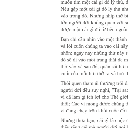
muốn tìm một cái gì đó lý thú, 
Nếu gặp một cái gì đó lý thú nh
vào trong đó. Nhưng nhịp thở b
lớn người đời không quen với sự
được một cái gì đó từ bên ngoài
Bạn chỉ cần nhìn vào một thành 
và lôi cuốn chúng ta vào cái nầy
nhộn; ngày nay những thứ nầy rấ
đó sẽ đi vào một trạng thái đê 
thở vào và sau đó, quán sát hơi
cuối của mỗi hơi thở ra và hơi t
Thói quen tham ái thường trỗi d
người đời đều suy nghĩ, "Tại sao
vị đã làm gì ích lợi cho Thế gi
thôi; Các vị mong được chúng tô
vị đang chạy trốn khỏi cuộc đời
Nhưng thưa bạn, cái gì là cuộc đ
thấy rằng cái mà người đời gọi l