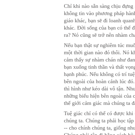
Chỉ khi nào sẵn sàng chịu đựng s
không tin vào phương pháp hành
giáo khác, bạn sẽ đi loanh quan
khác. Đời sống của bạn có thể đ
ra? Nó cũng sẽ trở nên nhàm ch
Nếu bạn thật sự nghiêm túc muốn 
một thời gian nào đó thôi. Nó k
cảm thấy sự nhàm chán như đang 
bạn xuống tinh thần và thất vọn
hạnh phúc. Nếu không có trí tuệ
bên ngoài của hoàn cảnh lúc đó.
thì hình như kéo dài vô tận. Nh
những biểu hiện bên ngoài của 
thế giới cảm giác mà chúng ta 
Tuệ giác chỉ có thể có được khi
chúng ta. Chúng ta phải học tập
-- cho chính chúng ta, giống nh