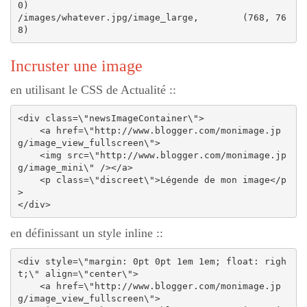
0)

/images/whatever.jpg/image_large,        (768, 76
Incruster une image
en utilisant le CSS de Actualité ::
<div class=\"newsImageContainer\">

    <a href=\"http://www.blogger.com/monimage.jp
g/image_view_fullscreen\">

    <img src=\"http://www.blogger.com/monimage.jp
g/image_mini\" /></a>

    <p class=\"discreet\">Légende de mon image</p
>

en définissant un style inline ::
<div style=\"margin: 0pt 0pt 1em 1em; float: righ
t;\" align=\"center\">

    <a href=\"http://www.blogger.com/monimage.jp
g/image_view_fullscreen\">
