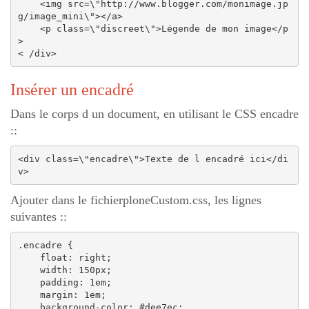
    <img src=\"http://www.blogger.com/monimage.jp
g/image_mini\"></a>

    <p class=\"discreet\">Légende de mon image</p
>

Insérer un encadré
Dans le corps d un document, en utilisant le CSS encadre
::
<div class=\"encadre\">Texte de l encadré ici</di
Ajouter dans le fichierploneCustom.css, les lignes
suivantes ::
.encadre {

    float: right;

    width: 150px;

    padding: 1em;

    margin: 1em;

    background-color: #dee7ec;
