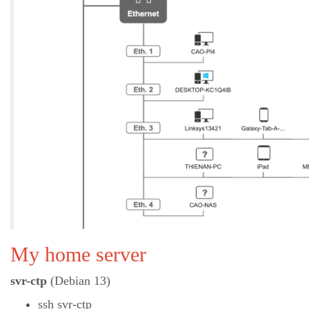
My home server
svr-ctp
(Debian 13)
ssh svr-ctp