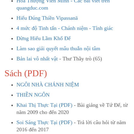
Hòa Thượng Viên Minh - Các bài viết trên
quangduc.com
Hiểu Đúng Thiền Vipassanā
4 mức độ Tinh tấn - Chánh niệm - Tỉnh giác
Đừng Hiểu Lầm Khổ Đế
Làm sao giải quyết mâu thuẫn nội tâm
Bản lai vô nhất vật
- Thư Thầy trò (65)
Sách (PDF)
NGÔI NHÀ CHÁNH NIỆM
THIỀN NGÔN
Khai Thị Thực Tại (PDF)
- Bài giảng về Tứ Đế, từ
năm 2009 cho đến 2020
Soi Sáng Thực Tại (PDF)
- Trả lời câu hỏi từ năm
2016 đến 2017