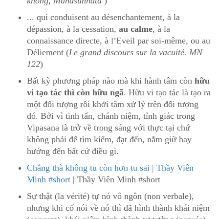
không, Mahàsunnata
)
... qui conduisent au désenchantement, à la
dépassion, à la cessation,
au calme
, à la
connaissance directe, à l’Eveil par soi-même, ou au
Déliement (
Le grand discours sur la vacuité. MN
122
)
Bất kỳ phương pháp nào mà khi hành tâm còn
hữu
vi tạo tác thì còn hữu ngã
. Hữu vi tạo tác là tạo ra
một đối tượng rồi khởi tâm xử lý trên đối tượng
đó. Bởi vì tinh tấn, chánh niệm, tỉnh giác trong
Vipasana là trở về trong sáng với thực tại chứ
không phải để tìm kiếm, đạt đến, nắm giữ hay
hướng đến bất cứ điều gì.
Chẳng thà không tu còn hơn tu sai | Thầy Viên
Minh #short
| Thầy Viên Minh #short
Sự thật (la vérité) tự nó vô ngôn (non verbale),
nhưng khi cố nói về nó thì đã hình thành khái niệm